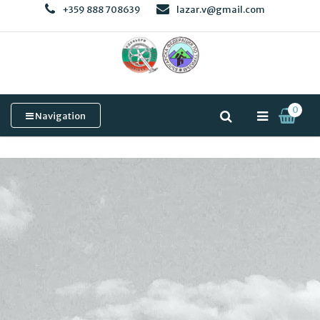
+359 888 708639
lazar.v@gmail.com
0
Navigation