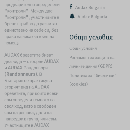
предварително определени
Audax Bulgaria
"контроли". Между две
Audax Bulgaria
"контроли", участниците в
бревет трябва да разчитат
единствено на себе си, без
право на никаква външна
Общи условия
помощ.
Общи условия
AUDAX бреветите биват
Регламент за защита на
два вида – отборен AUDAX
личните данни (GDPR)
и
AUDAX Рандоньори
(
Randonneurs
)
. В
Политика за "бисквитки"
България се практикува
(cookies)
вторият вид на AUDAX
бреветите, при който всеки
сам определя темпото на
своя ход, като е свободен
сам да решава, дали да
напредва в група, или сам.
Участниците в AUDAX