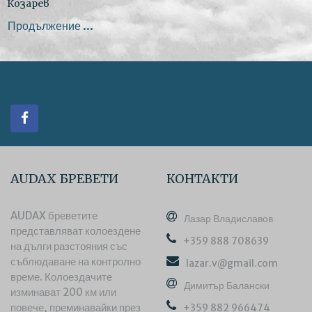
Козарев
Продължение ...
AUDAX БРЕВЕТИ
КОНТАКТИ
AUDAX бреветите
Лазар Владиславов
представляват
колоездене
+359 888 708639
на дълги разстояния със
съблюдаване на контролно
lazar.v@gmail.com
време. Колоездачите
Димитър Балански
изминават 200 км или
повече, преминавайки през
+359 882 966474