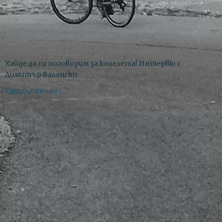
Хайде да си поговорим за колелета! Интервю с
Димитър Балански
Продължение ...