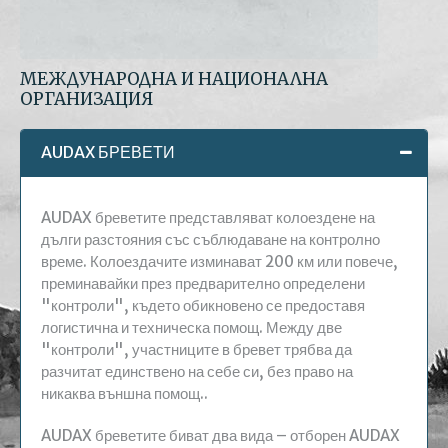
МЕЖДУНАРОДНА И НАЦИОНАЛНА
ОРГАНИЗАЦИЯ
AUDAX БРЕВЕТИ
AUDAX бреветите
представляват
колоездене на
дълги разстояния със съблюдаване на контролно
време. Колоездачите изминават 200 км или повече,
преминавайки през предварително определени
"контроли", където обикновено се предоставя
логистична и техническа помощ. Между две
"контроли", участниците в бревет трябва да
разчитат единствено на себе си, без право на
никаква външна помощ..
AUDAX бреветите биват два вида – отборен AUDAX