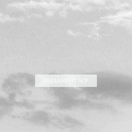
Бревет Долината на тракийските царе.
Откриване на активния сезон...
РЕГЛАМЕНТ ACP