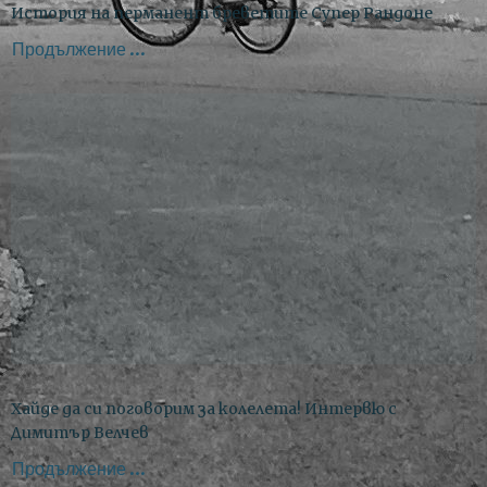
История на перманент бреветите Супер Рандоне
Продължение ...
Хайде да си поговорим за колелета! Интервю с
Димитър Велчев
Продължение ...