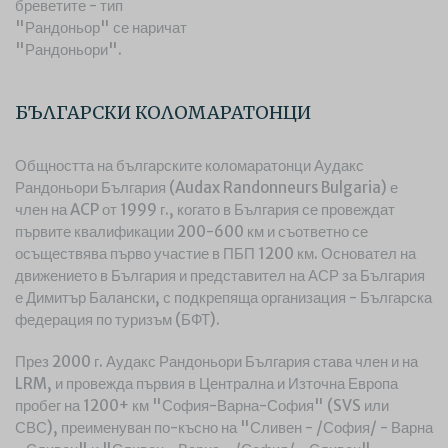
бреветите - тип
"Рандоньор" се наричат
"Рандоньори".
БЪЛГАРСКИ КОЛОМАРАТОНЦИ
Общността на българските коломаратонци Аудакс
Рандоньори България (Audax Randonneurs Bulgaria) е
член на ACP от 1999 г., когато в България се провеждат
първите квалификации 200-600 км и съответно се
осъществява първо участие в ПБП 1200 км. Основател на
движението в България и представител на АСР за България
е Димитър Балански, с подкрепяща организация - Българска
федерация по туризъм
(
БФТ
)
.
През 2000 г. Аудакс Рандоньори България става член и на
LRM
, и провежда първия в Централна и Източна Европа
пробег на 1200+ км "София-Варна-София"
(SVS
или
СВС
)
, преименуван по-късно на "Сливен - /София/ - Варна