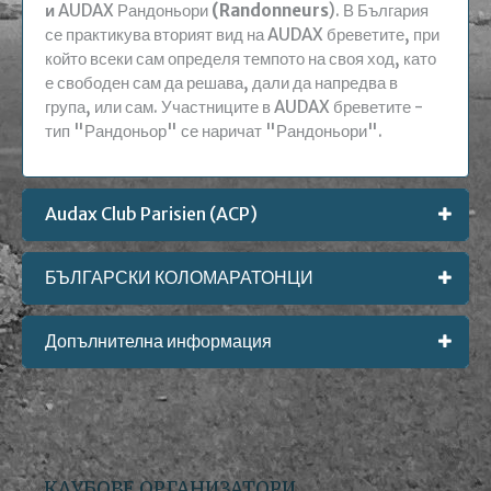
и
AUDAX Рандоньори
(
Randonneurs
)
. В България
се практикува вторият вид на AUDAX бреветите, при
който всеки сам определя темпото на своя ход, като
е свободен сам да решава, дали да напредва в
група, или сам. Участниците в AUDAX бреветите -
тип "Рандоньор" се наричат "Рандоньори".
Audax Club Parisien (ACP)
БЪЛГАРСКИ КОЛОМАРАТОНЦИ
Допълнителна информация
КЛУБОВЕ ОРГАНИЗАТОРИ