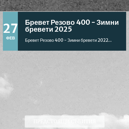
Откриване на активния сезон...
Бревет Резово 400 - Зимни
27
бревети 2025
ФЕВ
Бревет Резово 400 - Зимни бревети 2022...
Бревети Исперих 300 + 200,
25
2024
АПР
Бревети Исперих 300 + 200...
Бревет Долината на
тракийските царе 2025.
12
Откриване на активния
сезон.
ПРЕДСТОЯЩИ СЪБИТИЯ
МАР