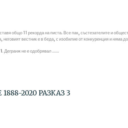
поставя общо 11 рекорда на писта. Все пак, състезателите и обще
, неговият вестник е в беда, с изобилие от конкуренция и няма д
01
. Дегранж не е одобрявал ......
1888-2020 РАЗКАЗ 3