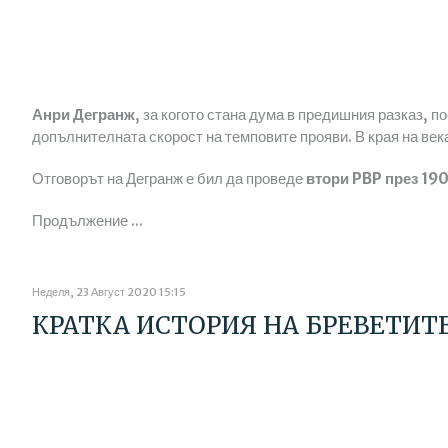
Анри Дегранж
, за когото стана дума в предишния разказ, 
допълнителната скорост на темповите прояви. В края на века
Отговорът на Дегранж е бил да проведе
втори PBP през 19
Продължение ...
Неделя, 23 Август 2020 15:15
КРАТКА ИСТОРИЯ НА БРЕВЕТИТЕ 