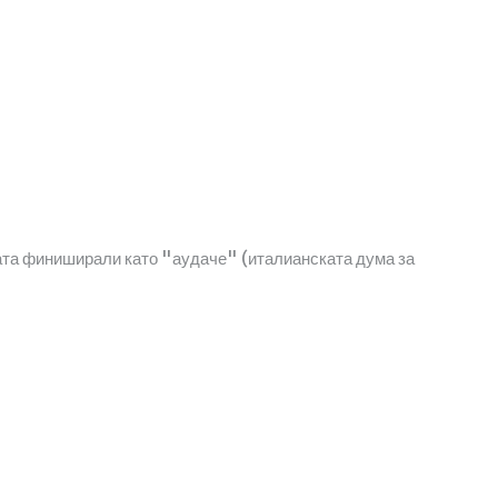
мата финиширали като "аудаче" (италианската дума за