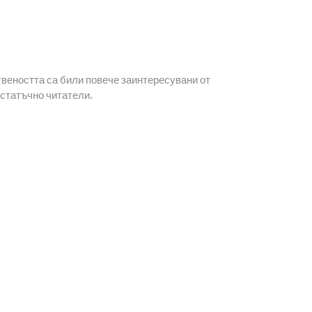
ствеността са били повече заинтересувани от
остатъчно читатели.