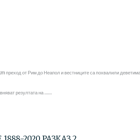
 km преход от Рим до Неапол и вестниците са похвалили девети
яват резултата на ......
1888-2020 РАЗКАЗ 2