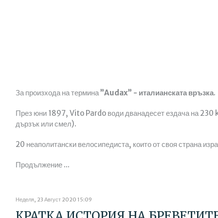
За произхода на термина
”Audax” - италианската връзка
.
През юни 1897, Vito Pardo води дванадесет ездача на 230
дързък или смел).
20 неаполитански велосипедиста, които от своя страна изравн
Продължение ...
Неделя, 23 Август 2020 15:09
КРАТКА ИСТОРИЯ НА БРЕВЕТИТЕ 