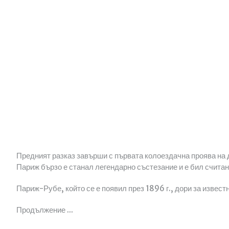
Предният разказ завърши с първата колоездачна проява на
Париж бързо е станал легендарно състезание и е бил счита
Париж-Рубе, който се е появил през 1896 г., дори за известно
Продължение ...