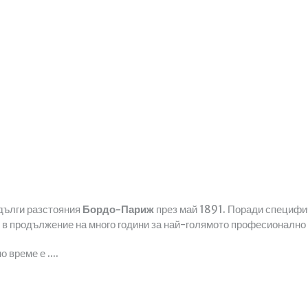
 дълги разстояния
Бордо-Париж
през май 1891. Поради специфич
н в продължение на много години за най-голямото професионално 
 време е ....